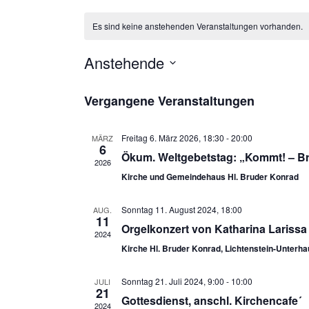
Es sind keine anstehenden Veranstaltungen vorhanden.
Anstehende
Datum
wählen.
Vergangene Veranstaltungen
Freitag 6. März 2026, 18:30
-
20:00
MÄRZ
6
Ökum. Weltgebetstag: „Kommt! – Br
2026
Kirche und Gemeindehaus Hl. Bruder Konrad
Sonntag 11. August 2024, 18:00
AUG.
11
Orgelkonzert von Katharina Lariss
2024
Kirche Hl. Bruder Konrad, Lichtenstein-Unterh
Sonntag 21. Juli 2024, 9:00
-
10:00
JULI
21
Gottesdienst, anschl. Kirchencafe´
2024