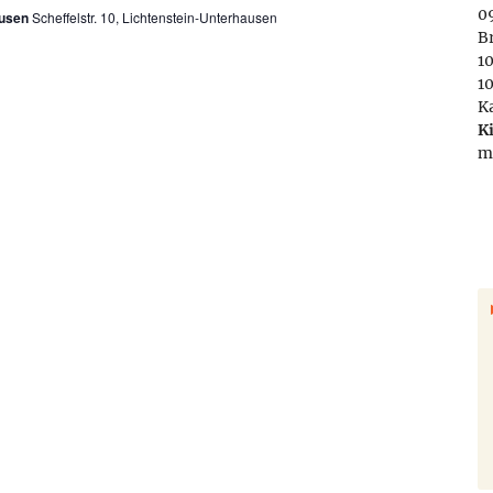
09
ausen
Scheffelstr. 10, Lichtenstein-Unterhausen
B
1
1
K
K
m