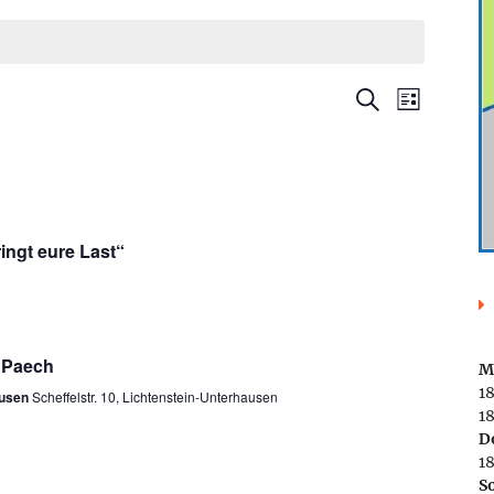
Veranstaltung
Veranstal
Suche
Liste
Ansichte
Suche
Navigatio
und
Ansichten,
Navigation
ingt eure Last“
a Paech
M
1
ausen
Scheffelstr. 10, Lichtenstein-Unterhausen
18
D
1
S