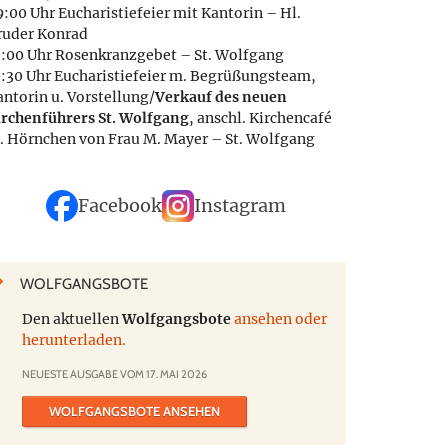
:00 Uhr Eucharistiefeier mit Kantorin – Hl.
ruder Konrad
0:00 Uhr Rosenkranzgebet – St. Wolfgang
0:30 Uhr Eucharistiefeier m. Begrüßungsteam,
antorin u. Vorstellung/
Verkauf des neuen
irchenführers St. Wolfgang
, anschl. Kirchencafé
. Hörnchen von Frau M. Mayer – St. Wolfgang
Facebook
Instagram
WOLFGANGSBOTE
Den aktuellen
Wolfgangsbote
ansehen oder
herunterladen.
NEUESTE AUSGABE VOM 17. MAI 2026
WOLFGANGSBOTE ANSEHEN