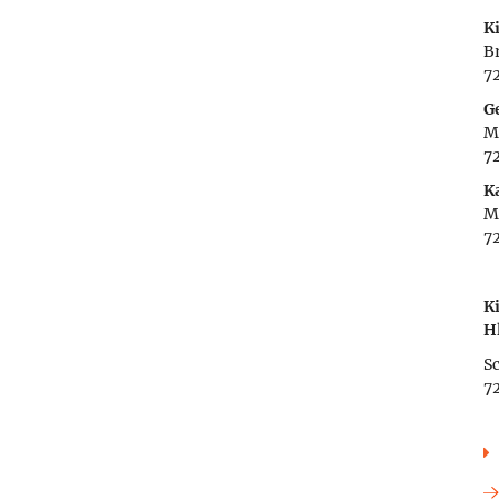
K
Br
7
G
M
7
K
M
7
K
H
Sc
7