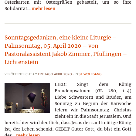
Osterkarten mit Ostergrüßen gebastelt, um so ihre
Solidarität…
mehr lesen
Sonntagsgedanken, eine kleine Liturgie –
Palmsonntag, 05. April 2020 – von
Pastoralassistent Jakob Zimmer, Pfullingen –
Lichtenstein
VERÖFFENTLICHT AM
FREITAG 3. APRIL 2020
- IN
ST. WOLFGANG
LIED: Singt dem König
Freudenpsalmen (GL 280, 1-4)
Liebe Schwestern und Brüder, am
Sonntag zu Beginn der Karwoche
feiern wir Palmsonntag. Christus
zieht ein in die Stadt Jerusalem. Und
bereits hier wird deutlich, dass Jesus der sanftmütige König
ist, der Leben schenkt. GEBET Guter Gott, du bist ein Gott
des…
mehr lesen