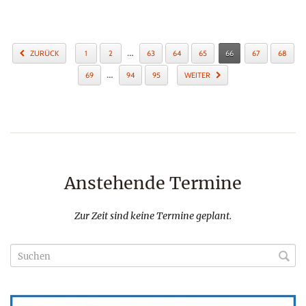
…
ZURÜCK
1
2
63
64
65
66
67
68
…
69
94
95
WEITER
Anstehende Termine
Zur Zeit sind keine Termine geplant.