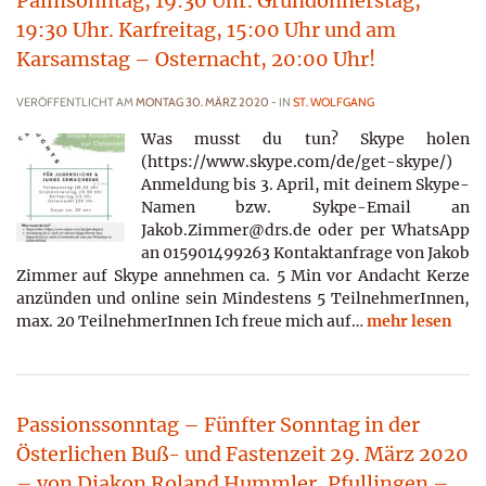
Palmsonntag, 19:30 Uhr. Gründonnerstag,
19:30 Uhr. Karfreitag, 15:00 Uhr und am
Karsamstag – Osternacht, 20:00 Uhr!
VERÖFFENTLICHT AM
MONTAG 30. MÄRZ 2020
- IN
ST. WOLFGANG
Was musst du tun? Skype holen
(https://www.skype.com/de/get-skype/)
Anmeldung bis 3. April, mit deinem Skype-
Namen bzw. Sykpe-Email an
Jakob.Zimmer@drs.de oder per WhatsApp
an 015901499263 Kontaktanfrage von Jakob
Zimmer auf Skype annehmen ca. 5 Min vor Andacht Kerze
anzünden und online sein Mindestens 5 TeilnehmerInnen,
max. 20 TeilnehmerInnen Ich freue mich auf…
mehr lesen
Passionssonntag – Fünfter Sonntag in der
Österlichen Buß- und Fastenzeit 29. März 2020
– von Diakon Roland Hummler, Pfullingen –