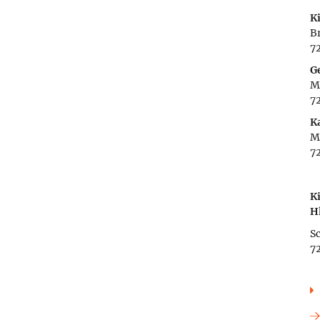
K
Br
7
G
M
7
K
M
7
K
H
Sc
7