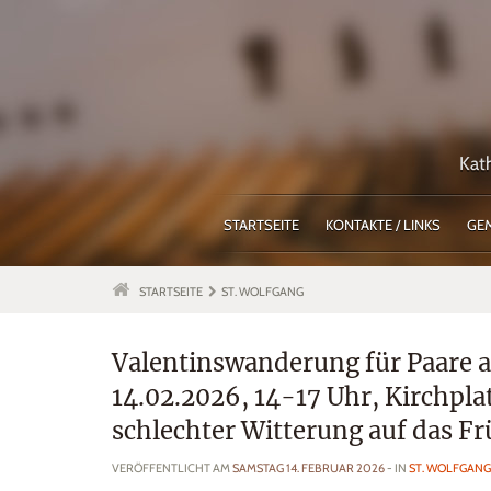
Kat
STARTSEITE
KONTAKTE / LINKS
GE
STARTSEITE
ST. WOLFGANG
Valentinswanderung für Paare
14.02.2026, 14-17 Uhr, Kirchpl
schlechter Witterung auf das Fr
VERÖFFENTLICHT AM
SAMSTAG 14. FEBRUAR 2026
- IN
ST. WOLFGANG