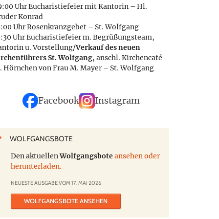
:00 Uhr Eucharistiefeier mit Kantorin – Hl.
ruder Konrad
0:00 Uhr Rosenkranzgebet – St. Wolfgang
0:30 Uhr Eucharistiefeier m. Begrüßungsteam,
antorin u. Vorstellung/
Verkauf des neuen
irchenführers St. Wolfgang
, anschl. Kirchencafé
. Hörnchen von Frau M. Mayer – St. Wolfgang
Facebook
Instagram
WOLFGANGSBOTE
Den aktuellen
Wolfgangsbote
ansehen oder
herunterladen.
NEUESTE AUSGABE VOM 17. MAI 2026
WOLFGANGSBOTE ANSEHEN