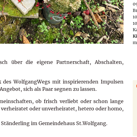
09
B
1
1
K
K
m
ch über die eigene Partnerschaft, Abschalten,
 des WolfgangWegs mit inspirierenden Impulsen
ngebot, sich als Paar segnen zu lassen.
einschaften, ob frisch verliebt oder schon lange
verheiratet oder unverheiratet, hetero oder homo,
 Ständerling im Gemeindehaus St.Wolfgang.