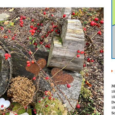
M
1
18
D
1
S