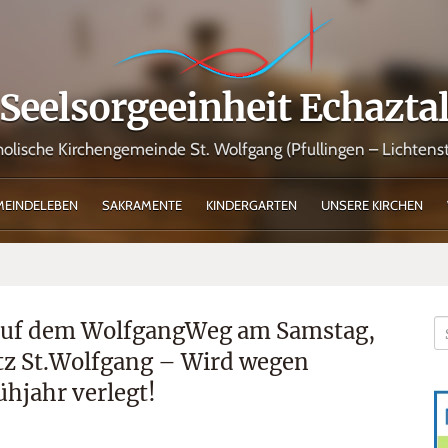
Seelsorgeeinheit Echazta
holische Kirchengemeinde St. Wolfgang (Pfullingen – Lichtenst
MEINDELEBEN
SAKRAMENTE
KINDERGARTEN
UNSERE KIRCHEN
 auf dem WolfgangWeg am Samstag,
atz St.Wolfgang – Wird wegen
ühjahr verlegt!