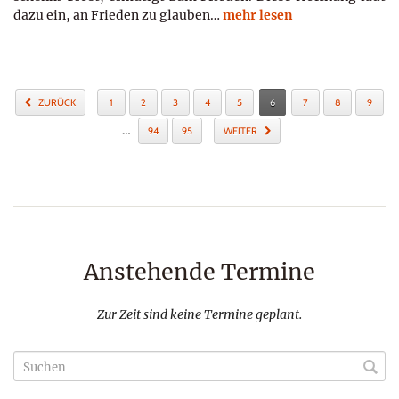
dazu ein, an Frieden zu glauben…
mehr lesen
ZURÜCK
1
2
3
4
5
6
7
8
9
…
94
95
WEITER
Anstehende Termine
Zur Zeit sind keine Termine geplant.