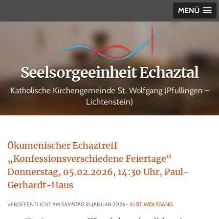
MENÜ
Seelsorgeeinheit Echaztal
Katholische Kirchengemeinde St. Wolfgang (Pfullingen –
Lichtenstein)
Ökumenischer Echaztreff
„Konfessionsverschiedene Feiertage“
Donnerstag, 05.02.2026, 14:30 Uhr, Paul-
Gerhardt-Haus
VERÖFFENTLICHT AM
SAMSTAG 31. JANUAR 2026
- IN
ST. WOLFGANG