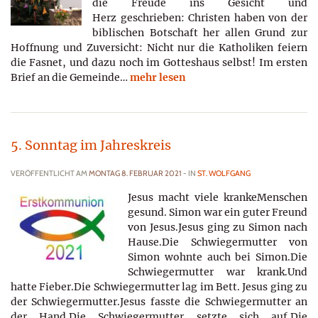
die Freude ins Gesicht und
Herz geschrieben: Christen haben von der
biblischen Botschaft her allen Grund zur
Hoffnung und Zuversicht: Nicht nur die Katholiken feiern
die Fasnet, und dazu noch im Gotteshaus selbst! Im ersten
Brief an die Gemeinde…
mehr lesen
5. Sonntag im Jahreskreis
VERÖFFENTLICHT AM
MONTAG 8. FEBRUAR 2021
- IN
ST. WOLFGANG
Jesus macht viele krankeMenschen
gesund. Simon war ein guter Freund
von Jesus.Jesus ging zu Simon nach
Hause.Die Schwiegermutter von
Simon wohnte auch bei Simon.Die
Schwiegermutter war krank.Und
hatte Fieber.Die Schwiegermutter lag im Bett. Jesus ging zu
der Schwiegermutter.Jesus fasste die Schwiegermutter an
der Hand.Die Schwiegermutter setzte sich auf.Die