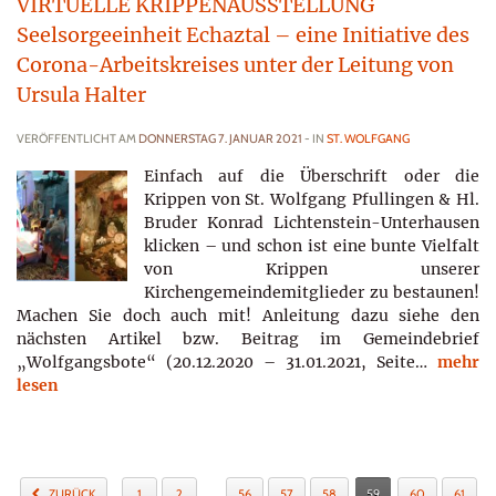
VIRTUELLE KRIPPENAUSSTELLUNG
Seelsorgeeinheit Echaztal – eine Initiative des
Corona-Arbeitskreises unter der Leitung von
Ursula Halter
VERÖFFENTLICHT AM
DONNERSTAG 7. JANUAR 2021
- IN
ST. WOLFGANG
Einfach auf die Überschrift oder die
Krippen von St. Wolfgang Pfullingen & Hl.
Bruder Konrad Lichtenstein-Unterhausen
klicken – und schon ist eine bunte Vielfalt
von Krippen unserer
Kirchengemeindemitglieder zu bestaunen!
Machen Sie doch auch mit! Anleitung dazu siehe den
nächsten Artikel bzw. Beitrag im Gemeindebrief
„Wolfgangsbote“ (20.12.2020 – 31.01.2021, Seite…
mehr
lesen
…
ZURÜCK
1
2
56
57
58
59
60
61