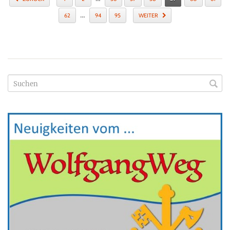
…
62
94
95
WEITER