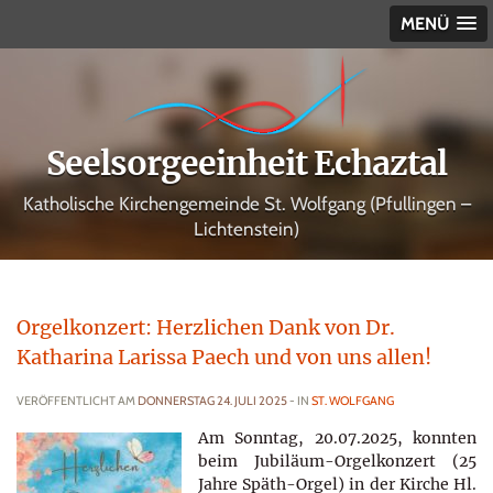
MENÜ
Seelsorgeeinheit Echaztal
Katholische Kirchengemeinde St. Wolfgang (Pfullingen –
Lichtenstein)
Orgelkonzert: Herzlichen Dank von Dr.
Katharina Larissa Paech und von uns allen!
VERÖFFENTLICHT AM
DONNERSTAG 24. JULI 2025
- IN
ST. WOLFGANG
Am Sonntag, 20.07.2025, konnten
beim Jubiläum-Orgelkonzert (25
Jahre Späth-Orgel) in der Kirche Hl.