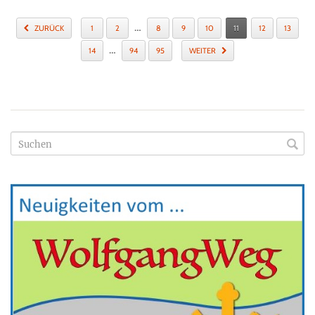
…
ZURÜCK
1
2
8
9
10
11
12
13
…
14
94
95
WEITER