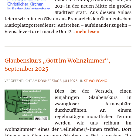
2025 in der neuen Mitte ein großes
Stadtfest statt. Aus diesem Anlass
feiern wir mit den Gästen aus Frankreich den Ökumenischen
Marktplatzgottesdienst: Aufstehen – aufeinander zugehn –
Viens, lève-toi et marche Um 12…
mehr lesen
Glaubenskurs „Gott im Wohnzimmer“,
September 2025
VERÖFFENTLICHT AM
DONNERSTAG 3. JULI 2025
- IN
ST. WOLFGANG
Dies ist der Versuch, einen
einjährigen Glaubenskurs in
zwangloser Atmosphäre
durchzuführen. An einem
regelmäßigen monatlichen Termin
werden wir uns reihum im
Wohnzimmer* eines der Teilnehmer/-innen treffen. Dort
können wir über unseren Glauben an Gott sprechen. Ihr