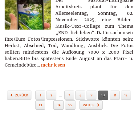
Der Pastoral-Liturgische
Arbeitskreis plant für den
Allerseelentag, Sonntag, 02.
November 2025, eine Bilder-
Musik-Text-Collage zum Thema
„END-lich leben“. Dafür suchen wir
Ihre/Eure Fotos/Impressionen. Stichworte könnten sein:
Herbst, Abschied, Tod, Wandlung, Ausblick. Die Fotos
sollten mindestens die Auflösung 3000 x 2000 Pixel
haben.Bitte bis spätestens Ende August an das Pfarr- u.
Gemeindebüro…
mehr lesen
…
ZURÜCK
1
2
7
8
9
10
11
12
…
13
94
95
WEITER