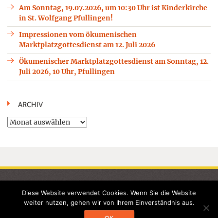
Am Sonntag, 19.07.2026, um 10:30 Uhr ist Kinderkirche
in St. Wolfgang Pfullingen!
Impressionen vom ökumenischen
Marktplatzgottesdienst am 12. Juli 2026
Ökumenischer Marktplatzgottesdienst am Sonntag, 12.
Juli 2026, 10 Uhr, Pfullingen
ARCHIV
Archiv
STARTSEITE
KONTAKTE / LINKS
GEMEINDELEBEN
SAKRAMENTE
KINDERGARTEN
Diese Website verwendet Cookies. Wenn Sie die Website
UNSERE KIRCHEN
WOLFGANGWEG
MEDIEN
TERMINE
weiter nutzen, gehen wir von Ihrem Einverständnis aus.
©2026 Seelsorgeeinheit Echaztal - Alle Rechte vorbehalten -
OK