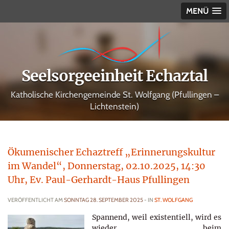
MENÜ
Seelsorgeeinheit Echaztal
Katholische Kirchengemeinde St. Wolfgang (Pfullingen –
Lichtenstein)
Ökumenischer Echaztreff „Erinnerungskultur
im Wandel“, Donnerstag, 02.10.2025, 14:30
Uhr, Ev. Paul-Gerhardt-Haus Pfullingen
VERÖFFENTLICHT AM
SONNTAG 28. SEPTEMBER 2025
- IN
ST. WOLFGANG
Spannend, weil existentiell, wird es
wieder beim