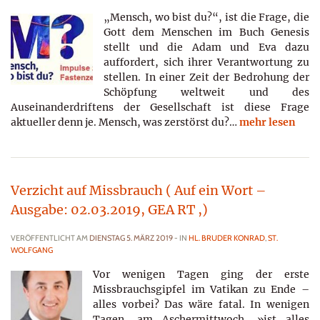
„Mensch, wo bist du?“, ist die Frage, die
Gott dem Menschen im Buch Genesis
stellt und die Adam und Eva dazu
auffordert, sich ihrer Verantwortung zu
stellen. In einer Zeit der Bedrohung der
Schöpfung weltweit und des
Auseinanderdriftens der Gesellschaft ist diese Frage
aktueller denn je. Mensch, was zerstörst du?…
mehr lesen
Verzicht auf Missbrauch ( Auf ein Wort –
Ausgabe: 02.03.2019, GEA RT ,)
VERÖFFENTLICHT AM
DIENSTAG 5. MÄRZ 2019
- IN
HL. BRUDER KONRAD
,
ST.
WOLFGANG
Vor wenigen Tagen ging der erste
Missbrauchsgipfel im Vatikan zu Ende –
alles vorbei? Das wäre fatal. In wenigen
Tagen, am Aschermittwoch, »ist alles