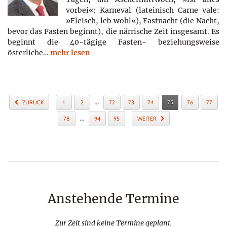
vorbei«: Karneval (lateinisch Carne vale:
»Fleisch, leb wohl«), Fastnacht (die Nacht,
bevor das Fasten beginnt), die närrische Zeit insgesamt. Es
beginnt die 40-tägige Fasten- beziehungsweise
österliche…
mehr lesen
…
ZURÜCK
1
2
72
73
74
75
76
77
…
78
94
95
WEITER
Anstehende Termine
Zur Zeit sind keine Termine geplant.