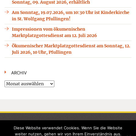
Sonntag, 09. August 2026, erhältlich
Am Sonntag, 19.07.2026, um 10:30 Uhr ist Kinderkirche
in St. Wolfgang Pfullingen!
Impressionen vom ökumenischen
Marktplatzgottesdienst am 12. Juli 2026
Ökumenischer Marktplatzgottesdienst am Sonntag, 12.
Juli 2026, 10 Uhr, Pfullingen
ARCHIV
Archiv
STARTSEITE
KONTAKTE / LINKS
GEMEINDELEBEN
SAKRAMENTE
KINDERGARTEN
Diese Website verwendet Cookies. Wenn Sie die Website
UNSERE KIRCHEN
WOLFGANGWEG
MEDIEN
TERMINE
weiter nutzen, gehen wir von Ihrem Einverständnis aus.