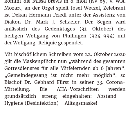
kommt die Missa brevis in d-moll (KV 65) v. W.A.
Mozart, an der Orgel spielt Josef Wetzel, Zelebrant
ist Dekan Hermann Friedl unter der Assistenz von
Diakon Dr. Mark J. Schaefer. Der Segen wird
anlässlich des Gedenktages (31. Oktober) des
heiligen Wolfgang von Pfullingen (924-994) mit
der Wolfgang-Reliquie gespendet.
Mit bischöflichem Schreiben vom 22. Oktober 2020
gilt die Maskenpflicht nun „während des gesamten
Gottesdienstes für alle Mitfeiernden ab 6 Jahren“,
„Gemeindegesang ist nicht mehr möglich“, so
Bischof Dr. Gebhard Fürst in seiner 33. Corona-
Mitteilung. Die AHA-Vorschrift
e
n werden
grundsätzlich streng eingehalten: Abstand –
Hygiene (Desinfektion) – Alltagsmaske!