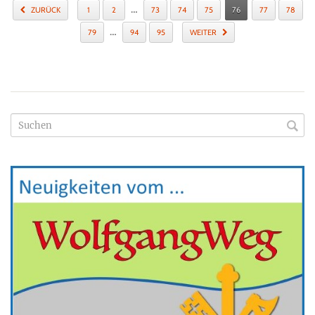
…
ZURÜCK
1
2
73
74
75
76
77
78
…
79
94
95
WEITER