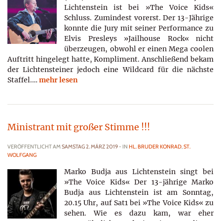
Lichtenstein ist bei »The Voice Kids«
Schluss. Zumindest vorerst. Der 13-Jährige
konnte die Jury mit seiner Performance zu
Elvis Presleys »Jailhouse Rock« nicht
überzeugen, obwohl er einen Mega coolen
Auftritt hingelegt hatte, Kompliment. Anschließend bekam
der Lichtensteiner jedoch eine Wildcard für die nächste
Staffel.…
mehr lesen
Ministrant mit großer Stimme !!!
VERÖFFENTLICHT AM
SAMSTAG 2. MÄRZ 2019
- IN
HL. BRUDER KONRAD
,
ST.
WOLFGANG
Marko Budja aus Lichtenstein singt bei
»The Voice Kids« Der 13-jährige Marko
Budja aus Lichtenstein ist am Sonntag,
20.15 Uhr, auf Sat1 bei »The Voice Kids« zu
sehen. Wie es dazu kam, war eher