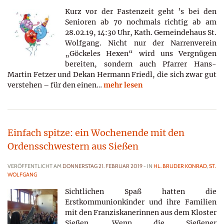
Kurz vor der Fastenzeit geht ’s bei den
Senioren ab 70 nochmals richtig ab am
28.02.19, 14:30 Uhr, Kath. Gemeindehaus St.
Wolfgang. Nicht nur der Narrenverein
„Göckeles Hexen“ wird uns Vergnügen
bereiten, sondern auch Pfarrer Hans-
Martin Fetzer und Dekan Hermann Friedl, die sich zwar gut
verstehen – für den einen…
mehr lesen
Einfach spitze: ein Wochenende mit den
Ordensschwestern aus Sießen
VERÖFFENTLICHT AM
DONNERSTAG 21. FEBRUAR 2019
- IN
HL. BRUDER KONRAD
,
ST.
WOLFGANG
Sichtlichen Spaß hatten die
Erstkommunionkinder und ihre Familien
mit den Franziskanerinnen aus dem Kloster
Sießen. Wenn die Sießener