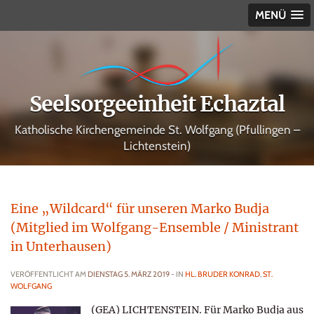
MENÜ
Seelsorgeeinheit Echaztal
Katholische Kirchengemeinde St. Wolfgang (Pfullingen –
Lichtenstein)
Eine „Wildcard“ für unseren Marko Budja
(Mitglied im Wolfgang-Ensemble / Ministrant
in Unterhausen)
VERÖFFENTLICHT AM
DIENSTAG 5. MÄRZ 2019
- IN
HL. BRUDER KONRAD
,
ST.
WOLFGANG
(GEA) LICHTENSTEIN. Für Marko Budja aus