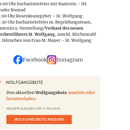
:00 Uhr Eucharistiefeier mit Kantorin – Hl.
ruder Konrad
0:00 Uhr Rosenkranzgebet – St. Wolfgang
0:30 Uhr Eucharistiefeier m. Begrüßungsteam,
antorin u. Vorstellung/
Verkauf des neuen
irchenführers St. Wolfgang
, anschl. Kirchencafé
. Hörnchen von Frau M. Mayer – St. Wolfgang
Facebook
Instagram
WOLFGANGSBOTE
Den aktuellen
Wolfgangsbote
ansehen oder
herunterladen.
NEUESTE AUSGABE VOM 17. MAI 2026
WOLFGANGSBOTE ANSEHEN