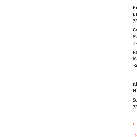
K
Br
7
G
M
7
K
M
7
K
H
Sc
7