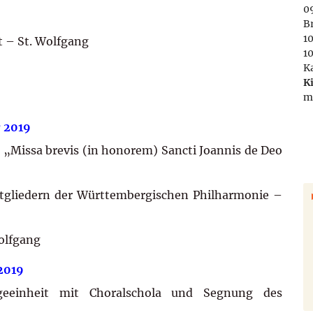
09
B
1
t – St. Wolfgang
1
K
K
m
r 2019
 „Missa brevis (in honorem) Sancti Joannis de Deo
tgliedern der Württembergischen Philharmonie –
Wolfgang
2019
orgeeinheit mit Choralschola und Segnung des