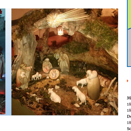
M
1
18
D
1
S