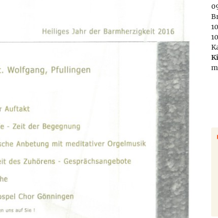
09
B
1
1
K
K
m