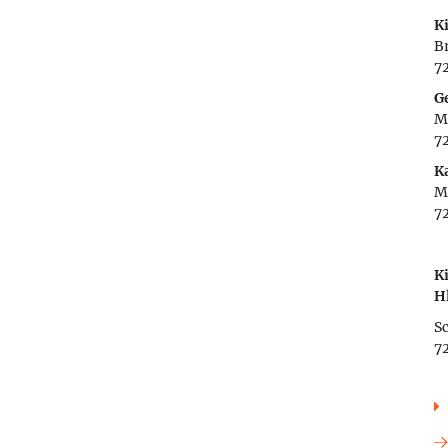
K
Br
7
G
M
7
K
M
7
K
H
Sc
7