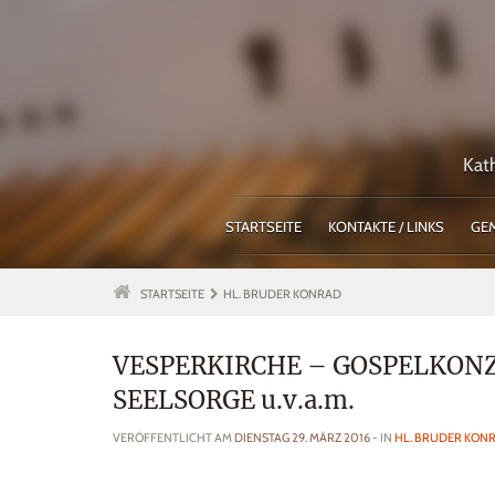
Kat
STARTSEITE
KONTAKTE / LINKS
GE
STARTSEITE
HL. BRUDER KONRAD
VESPERKIRCHE – GOSPELKONZ
SEELSORGE u.v.a.m.
VERÖFFENTLICHT AM
DIENSTAG 29. MÄRZ 2016
- IN
HL. BRUDER KON