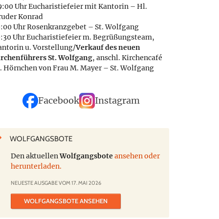
:00 Uhr Eucharistiefeier mit Kantorin – Hl.
ruder Konrad
0:00 Uhr Rosenkranzgebet – St. Wolfgang
0:30 Uhr Eucharistiefeier m. Begrüßungsteam,
antorin u. Vorstellung/
Verkauf des neuen
irchenführers St. Wolfgang
, anschl. Kirchencafé
. Hörnchen von Frau M. Mayer – St. Wolfgang
Facebook
Instagram
WOLFGANGSBOTE
Den aktuellen
Wolfgangsbote
ansehen oder
herunterladen.
NEUESTE AUSGABE VOM 17. MAI 2026
WOLFGANGSBOTE ANSEHEN