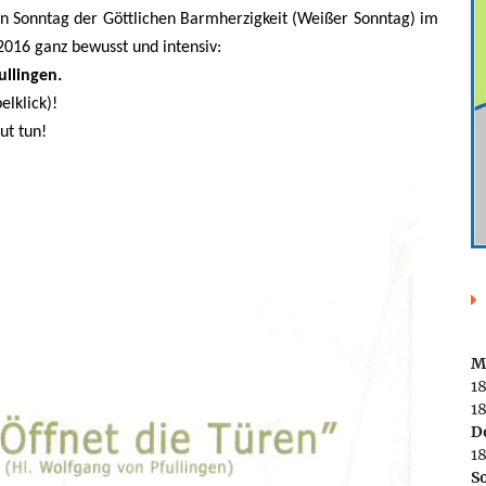
len Sonntag der Göttlichen Barmherzigkeit (Weißer Sonntag) im
2016 ganz bewusst und intensiv:
ullingen.
lklick)!
ut tun!
M
1
18
D
1
S