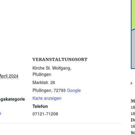
VERANSTALTUNGSORT
Kirche St. Wolfgang,
Pfullingen
April 2024
Marktstr. 26
Pfullingen
,
72793
Google
0
Karte anzeigen
ngskategorie
M
Telefon
1
e
07121-71208
18
D
1
S