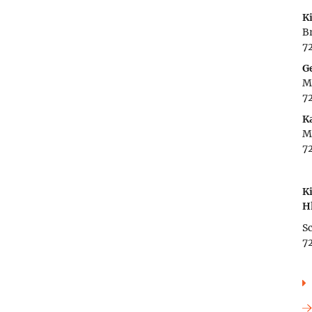
K
Br
7
G
M
7
K
M
7
K
H
Sc
7