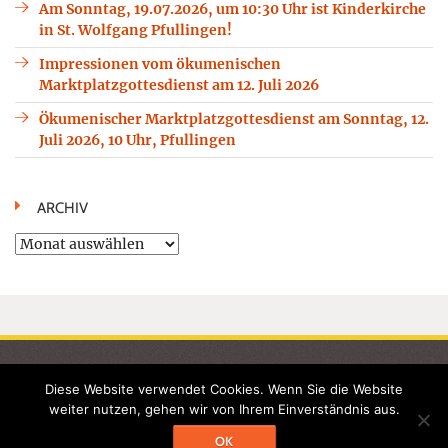
Am Sonntag, 19.07.2026, um 10:30 Uhr ist Kinderkirche
in St. Wolfgang Pfullingen!
Impressionen vom ökumenischen
Marktplatzgottesdienst am 12. Juli 2026
Ökumenischer Marktplatzgottesdienst am Sonntag, 12.
Juli 2026, 10 Uhr, Pfullingen
ARCHIV
Archiv
STARTSEITE
KONTAKTE / LINKS
GEMEINDELEBEN
SAKRAMENTE
KINDERGARTEN
Diese Website verwendet Cookies. Wenn Sie die Website
UNSERE KIRCHEN
WOLFGANGWEG
MEDIEN
TERMINE
weiter nutzen, gehen wir von Ihrem Einverständnis aus.
©2026 Seelsorgeeinheit Echaztal - Alle Rechte vorbehalten -
OK
Datenschutzerklärung
-
Impressum