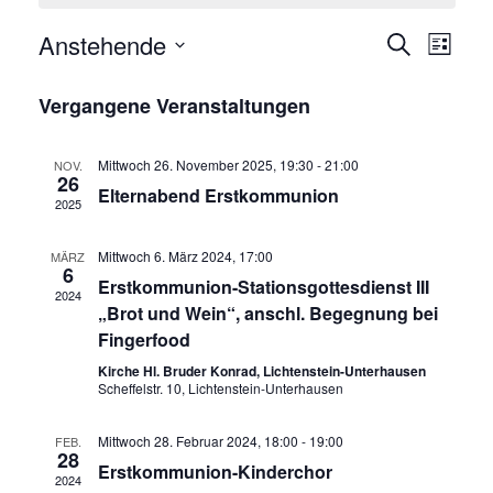
Anstehende
Veranstal
Veran
Suche
Liste
Ansic
Suche
Datum
Navig
und
wählen.
Vergangene Veranstaltungen
Ansichten
Navigatio
Mittwoch 26. November 2025, 19:30
-
21:00
NOV.
26
Elternabend Erstkommunion
2025
Mittwoch 6. März 2024, 17:00
MÄRZ
6
Erstkommunion-Stationsgottesdienst III
2024
„Brot und Wein“, anschl. Begegnung bei
Fingerfood
Kirche Hl. Bruder Konrad, Lichtenstein-Unterhausen
Scheffelstr. 10, Lichtenstein-Unterhausen
Mittwoch 28. Februar 2024, 18:00
-
19:00
FEB.
28
Erstkommunion-Kinderchor
2024